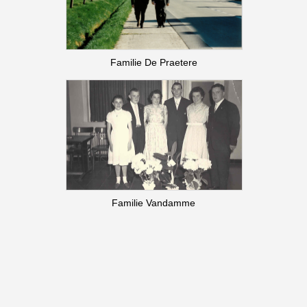
Naam
Familie De Praetere
Naam
Familie Vandamme